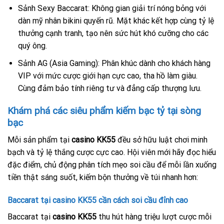
Sảnh Sexy Baccarat: Không gian giải trí nóng bỏng với
dàn mỹ nhân bikini quyến rũ. Mặt khác kết hợp cùng tỷ lệ
thưởng cạnh tranh, tạo nên sức hút khó cưỡng cho các
quý ông.
Sảnh AG (Asia Gaming): Phân khúc dành cho khách hàng
VIP với mức cược giới hạn cực cao, tha hồ làm giàu.
Cùng đảm bảo tính riêng tư và đẳng cấp thượng lưu.
Khám phá các siêu phẩm kiếm bạc tỷ tại sòng
bạc
Mỗi sản phẩm tại
casino KK55
đều sở hữu luật chơi minh
bạch và tỷ lệ thắng cược cực cao. Hội viên mới hãy đọc hiểu
đặc điểm, chủ động phân tích mẹo soi cầu để mỗi lần xuống
tiền thật sáng suốt, kiếm bộn thưởng về túi nhanh hơn:
Baccarat tại casino KK55 cần cách soi cầu đỉnh cao
Baccarat tại
casino KK55
thu hút hàng triệu lượt cược mỗi