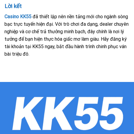
Lời kết
Casino KK55
đã thiết lập nên nền tảng mới cho ngành sòng
bạc trực tuyến hiện đại. Với trò chơi đa dạng, dealer chuyên
nghiệp và cơ chế trả thưởng minh bạch, đây chính là nơi lý
tưởng để bạn hiện thực hóa giấc mơ làm giàu. Hãy đăng ký
tài khoản tại KK55 ngay, bắt đầu hành trình chinh phục ván
bài triệu đô.