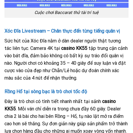
Cuộc chơi Baccarat thử tài trí tuệ
Xóc Đĩa Livestream – Chân thực đến từng tiếng quân vị
Sức hút của Xóc Đĩa nằm ở dàn dealer người thật tương
tác liên tục. Camera 4K tại
casino KK55
tập trung cận cảnh
vào bát đĩa, đảm bảo không có bất kỳ sự tráo đổi quân vị
nào. Người chơi có khoảng 35 – 40 giây để suy luận và đặt
cược vào cửa đẹp như Chẵn/Lẻ hoặc dự đoán chính xác
màu sắc của 4 nút để nhận thưởng.
Rồng Hổ tại sòng bạc là trò chơi tốc độ
Đây là trò chơi có tình tiết nhanh nhất tại sảnh
casino
KK55
. Mỗi ván chỉ diễn ra trong chưa đầy 60 giây. Dealer
chia 2 lá bài cho hai bên Rồng – Hổ, tụ nào lật mở ra điểm
cao hơn sẽ thắng. Sự đơn giản này giúp sản phẩm trở thành
lựa chọn hàng đầu cho những ai muốn xoay vòng vốn nhanh.