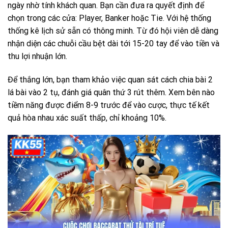
ngày nhờ tính khách quan. Bạn cần đưa ra quyết định để
chọn trong các cửa: Player, Banker hoặc Tie. Với hệ thống
thống kê lịch sử sẵn có thông minh. Từ đó hội viên dễ dàng
nhận diện các chuỗi cầu bệt dài tới 15-20 tay để vào tiền và
thu lợi nhuận lớn.
Để thắng lớn, bạn tham khảo việc quan sát cách chia bài 2
lá bài vào 2 tụ, đánh giá quân thứ 3 rút thêm. Xem bên nào
tiềm năng được điểm 8-9 trước để vào cược, thực tế kết
quả hòa nhau xác suất thấp, chỉ khoảng 10%.