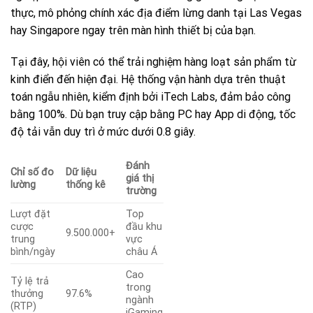
thực, mô phỏng chính xác địa điểm lừng danh tại Las Vegas
hay Singapore ngay trên màn hình thiết bị của bạn.
Tại đây, hội viên có thể trải nghiệm hàng loạt sản phẩm từ
kinh điển đến hiện đại. Hệ thống vận hành dựa trên thuật
toán ngẫu nhiên, kiểm định bởi iTech Labs, đảm bảo công
bằng 100%. Dù bạn truy cập bằng PC hay App di động, tốc
độ tải vẫn duy trì ở mức dưới 0.8 giây.
Đánh
Chỉ số đo
Dữ liệu
giá thị
lường
thống kê
trường
Lượt đặt
Top
cược
đầu khu
9.500.000+
trung
vực
bình/ngày
châu Á
Cao
Tỷ lệ trả
trong
thưởng
97.6%
ngành
(RTP)
iGaming