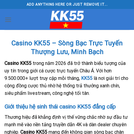
Skip
ADD ANYTHING HERE OR JUST REMOVE IT...
to
content
Casino KK55 – Sòng Bạc Trực Tuyến
Thượng Lưu, Minh Bạch
Casino KK55
trong năm 2026 đã trở thành biểu tượng của
uy tín trong giới cá cược trực tuyến Châu Á. Với hơn
9.500.000+ lượt truy cập mỗi tháng,
KK55
là nơi giải trí cho
cộng đồng cược thủ nhờ hệ thống trả thưởng xanh chín,
siêu phẩm livestream, công nghệ tối tân.
Giới thiệu hệ sinh thái casino KK55 đẳng cấp
Thương hiệu đã khẳng định vị thế vững chắc nhờ sự đầu tư
mạnh mẽ vào nền tảng truyền dẫn 4K và dàn dealer chuyên
nghiệp.
Casino KK55
mang đến không gian sòng bạc chân