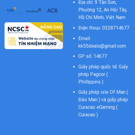
Địa chỉ: 9 Tân Sơn,
Phường 12, An Hội Tây,
Hồ Chí Minh, Việt Nam
Điện thoại: 0328714677
Email:
kk55deals@gmail.com
GP số:
14677
Giấy phép quốc tế: Giấy
phép Pagcor (
Phillippins )
Giấy phép isle Of Man (
Đảo Man ) và giấy phép
Curacao eGaming (
Curacao )