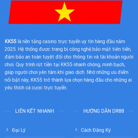
KK55
là nền tảng casino trực tuyến uy tín hàng đầu năm
2025. Hệ thống được trang bị công nghệ bảo mật tiên tiến,
đảm bảo an toàn tuyệt đối cho thông tin và tài khoản người
chơi. Quy trình rút tiền tại KK55 nhanh chóng, minh bạch,
giúp người chơi yên tâm khi giao dịch. Nhờ những ưu điểm
nổi bật này, KK55 trở thành lựa chọn hàng đầu cho những ai
yêu thích cá cược trực tuyến.
LIÊN KẾT NHANH
HƯỚNG DẪN DR88
Đại Lý
Cách Đăng Ký