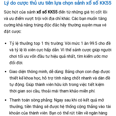
Lý do cược thủ ưu tiên lựa chọn sảnh xổ số KK55
Sức hút của sảnh
xổ số KK55
đến từ những giá trị cốt lõi
và ưu điểm vượt trội với địa chỉ khác. Các bạn muốn tăng
cường khả năng trúng độc đắc hãy thường xuyên mua vé
đặt cược:
Tỷ lệ thưởng top 1 thị trường: Với mức 1 ăn 99.5 cho đề
và tỷ lệ lô xiên cực hấp dẫn. Vì thế sảnh cược giúp người
chơi tối ưu vốn đầu tư hiệu quả nhất, tìm kiếm ước mơ
đổi đời.
Giao diện thông minh, dễ dùng: Bảng chọn con đẹp được
thiết kế khoa học, hỗ trợ tính năng chốt nhanh và dàn đề
tự động. Giúp thành viên hữu ích trong việc tiết kiệm
thời gian soi cầu, thoải mái tham khảo miễn phí.
Thanh toán sòng phẳng: Ngay sau khi có kết quả mở
thưởng, tiền thắng sẽ được hệ thống cộng thẳng vào tài
khoản của thành viên. Bạn có thể rút tiền về ngân hàng