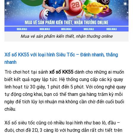
Mua vé sản phẩm kiến thiết, nhận thưởng online
Xổ số KK55 với loại hình Siêu Tốc – Đánh nhanh, thắng
nhanh
Trò chơi hot tại sảnh
xổ số KK55
dành cho những ai muốn
biết kết quả ngay lập tức. Hệ thống cung cấp các kỳ quay
linh hoạt từ 30 giây, 1 phút đến 5 phút. Với công nghệ quay
tự động công khai, bạn có thể tham gia hàng trăm kỳ mỗi
ngày để tích lũy lợi nhuận mà không cần chờ đến cuối buổi
chiều.
Xổ số siêu tốc cũng có nhiều loại hình như bao lô, đầu –
đuôi, chơi đề 2D, 3 càng lô với hướng dẫn rất chi tiết trên