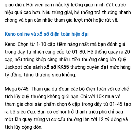
giao diện. Hội viên cân nhắc kỹ lưỡng giúp mình đặt cược
hiệu quả cao hơn. Nếu trúng giải, hệ thống trả thưởng nhanh
chóng và bạn cân nhắc tham gia lượt mới hoặc rút về.
Keno online và xổ số điện toán hiện đại
Keno: Chọn từ 1-10 cặp tiềm năng nhất mà bạn đánh giá
trong dãy tự nhiên cung cấp từ 01-80. Hệ thống quay ra 20
cặp, nếu trùng khớp càng nhiều, tiền thưởng càng lớn. Quỹ
Jackpot của sảnh
xổ số KK55
thường xuyên đạt mức hàng
tỷ đồng, tặng thưởng siêu khủng.
Mega 6/45: Tham gia dự đoán các bộ điện toán với cơ chế
tích lũy quỹ thưởng không giới hạn. Chỉ với 10k mua vé
tham gia chơi sản phẩm chọn 6 cặp trong dãy từ 01-45 tạo
ra bộ siêu đẹp. Bạn có cơ hội trở thành triệu phú chỉ sau
một lần quay trúng vì cơ cấu thưởng lên tới 12 tỷ đồng và
tích lũy cộng dồn.