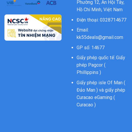
Phường 12, An Hội Tây,
Hồ Chí Minh, Việt Nam
Điện thoại: 0328714677
Email:
kk55deals@gmail.com
GP số:
14677
Giấy phép quốc tế: Giấy
phép Pagcor (
Phillippins )
Giấy phép isle Of Man (
Đảo Man ) và giấy phép
Curacao eGaming (
Curacao )