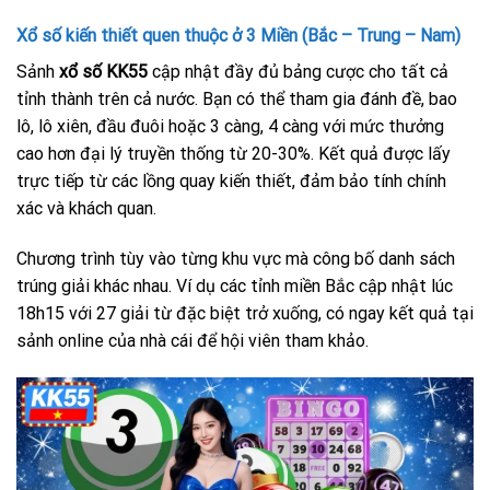
Xổ số kiến thiết quen thuộc ở 3 Miền (Bắc – Trung – Nam)
Sảnh
xổ số KK55
cập nhật đầy đủ bảng cược cho tất cả
tỉnh thành trên cả nước. Bạn có thể tham gia đánh đề, bao
lô, lô xiên, đầu đuôi hoặc 3 càng, 4 càng với mức thưởng
cao hơn đại lý truyền thống từ 20-30%. Kết quả được lấy
trực tiếp từ các lồng quay kiến thiết, đảm bảo tính chính
xác và khách quan.
Chương trình tùy vào từng khu vực mà công bố danh sách
trúng giải khác nhau. Ví dụ các tỉnh miền Bắc cập nhật lúc
18h15 với 27 giải từ đặc biệt trở xuống, có ngay kết quả tại
sảnh online của nhà cái để hội viên tham khảo.