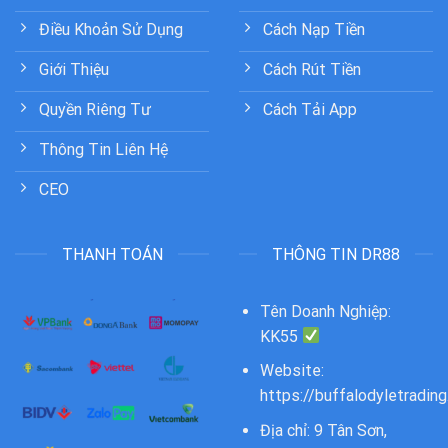
Điều Khoản Sử Dụng
Cách Nạp Tiền
Giới Thiệu
Cách Rút Tiền
Quyền Riêng Tư
Cách Tải App
Thông Tin Liên Hệ
CEO
THANH TOÁN
THÔNG TIN DR88
Tên Doanh Nghiệp:
KK55
Website:
https://buffalodyletradin
Địa chỉ: 9 Tân Sơn,