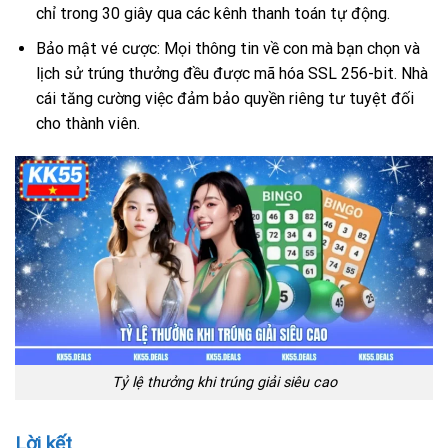
chỉ trong 30 giây qua các kênh thanh toán tự động.
Bảo mật vé cược: Mọi thông tin về con mà bạn chọn và
lịch sử trúng thưởng đều được mã hóa SSL 256-bit. Nhà
cái tăng cường việc đảm bảo quyền riêng tư tuyệt đối
cho thành viên.
Tỷ lệ thưởng khi trúng giải siêu cao
Lời kết