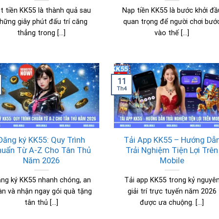
t tiền KK55 là thành quả sau
Nạp tiền KK55 là bước khởi đầ
hững giây phút đấu trí căng
quan trọng để người chơi bướ
thẳng trong [...]
vào thế [...]
11
Th4
Đăng ký KK55: Quy Trình
Tải App KK55 – Hướng Dẫ
huẩn Từ A-Z Cho Tân Thủ
Trải Nghiệm Tiện Lợi Trên
Năm 2026
Mobile
ng ký KK55 nhanh chóng, an
Tải app KK55 trong kỷ nguyê
àn và nhận ngay gói quà tặng
giải trí trực tuyến năm 2026
tân thủ [...]
được ưa chuộng. [...]