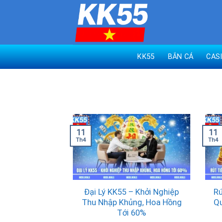
Skip
to
content
KK55
BẮN CÁ
CAS
11
11
Th4
Th4
Đại Lý KK55 – Khởi Nghiệp
Rú
Thu Nhập Khủng, Hoa Hồng
Qu
Tới 60%