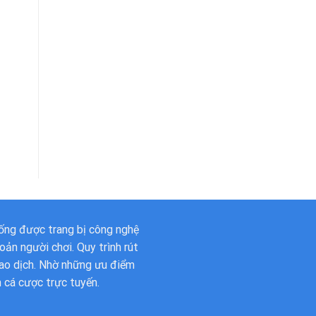
hống được trang bị công nghệ
oản người chơi. Quy trình rút
iao dịch. Nhờ những ưu điểm
h cá cược trực tuyến.