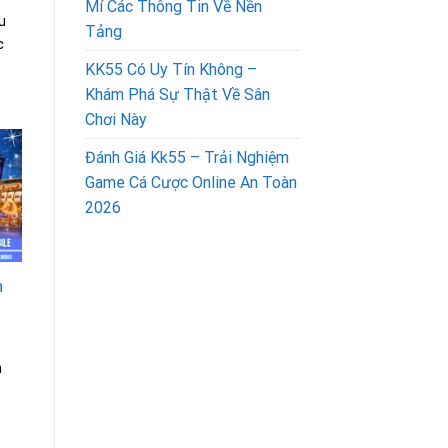
Mí Các Thông Tin Về Nền
u
Tảng
c
KK55 Có Uy Tín Không –
Khám Phá Sự Thật Về Sân
Chơi Này
Đánh Giá Kk55 – Trải Nghiệm
Game Cá Cược Online An Toàn
2026
n
n