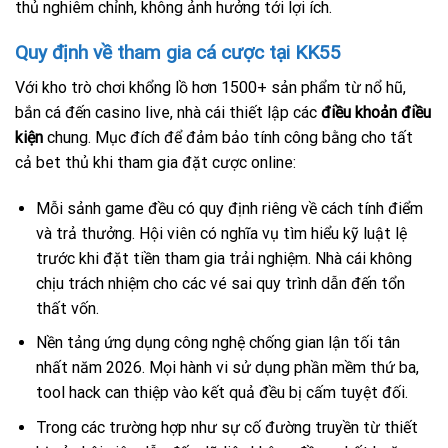
thủ nghiêm chỉnh, không ảnh hưởng tới lợi ích.
Quy định về tham gia cá cược tại KK55
Với kho trò chơi khổng lồ hơn 1500+ sản phẩm từ nổ hũ,
bắn cá đến casino live, nhà cái thiết lập các
điều khoản điều
kiện
chung. Mục đích để đảm bảo tính công bằng cho tất
cả bet thủ khi tham gia đặt cược online:
Mỗi sảnh game đều có quy định riêng về cách tính điểm
và trả thưởng. Hội viên có nghĩa vụ tìm hiểu kỹ luật lệ
trước khi đặt tiền tham gia trải nghiệm. Nhà cái không
chịu trách nhiệm cho các vé sai quy trình dẫn đến tổn
thất vốn.
Nền tảng ứng dụng công nghệ chống gian lận tối tân
nhất năm 2026. Mọi hành vi sử dụng phần mềm thứ ba,
tool hack can thiệp vào kết quả đều bị cấm tuyệt đối.
Trong các trường hợp như sự cố đường truyền từ thiết