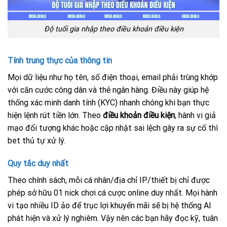
Độ tuổi gia nhập theo điều khoản điều kiện
Tính trung thực của thông tin
Mọi dữ liệu như họ tên, số điện thoại, email phải trùng khớp
với căn cước công dân và thẻ ngân hàng. Điều này giúp hệ
thống xác minh danh tính (KYC) nhanh chóng khi bạn thực
hiện lệnh rút tiền lớn. Theo
điều khoản điều kiện
, hành vi giả
mạo đối tượng khác hoặc cập nhật sai lệch gây ra sự cố thì
bet thủ tự xử lý.
Quy tắc duy nhất
Theo chính sách, mỗi cá nhân/địa chỉ IP/thiết bị chỉ được
phép sở hữu 01 nick chơi cá cược online duy nhất. Mọi hành
vi tạo nhiều ID ảo để trục lợi khuyến mãi sẽ bị hệ thống AI
phát hiện và xử lý nghiêm. Vậy nên các bạn hãy đọc kỹ, tuân