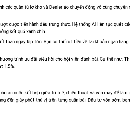
nh các quân tú lơ khơ và Dealer ảo chuyển động vô cùng chuyên 
ượt cược tiến hành đều trung thực. Hệ thống AI liên tục quét cá
ưởng kết quả xanh chín.
 toán ngay lập tức. Bạn có thể rút tiền về tài khoản ngân hàng c
hương trình ưu đãi siêu hời cho hội viên đánh bài. Cụ thể như:
ạt 1.5%.
cho ai muốn kết hợp giữa trí tuệ, chiến thuật và vận may để làm
ng đến giây phút thú vị trên từng quân bài. Đầu tư vốn sớm, bạ