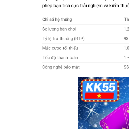
phép bạn tích cực trải nghiệm và kiếm thưởng
Chỉ số hệ thống
Th
Số lượng bàn chơi
1.
Tỷ lệ trả thưởng (RTP)
98
Mức cược tối thiểu
1.
Tốc độ thanh toán
1 
Công nghệ bảo mật
SS