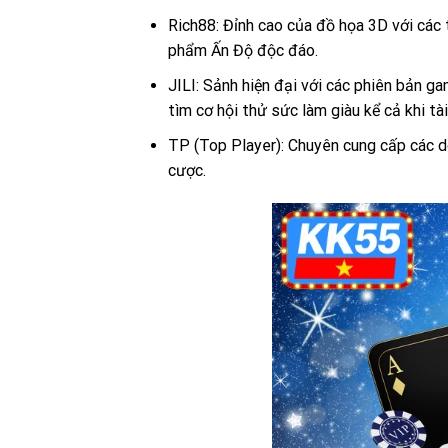
Rich88: Đỉnh cao của đồ họa 3D với các 
phẩm Ấn Độ độc đáo.
JILI: Sảnh hiện đại với các phiên bản g
tìm cơ hội thử sức làm giàu kể cả khi tà
TP (Top Player): Chuyên cung cấp các d
cược.