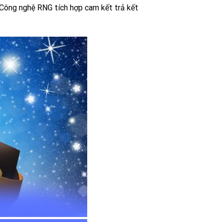
. Công nghệ RNG tích hợp cam kết trả kết