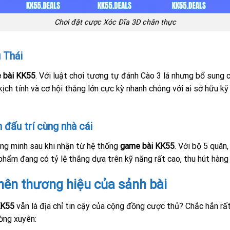
Chơi đặt cược Xóc Đĩa 3D chân thực
 Thái
 bài KK55
. Với luật chơi tương tự đánh Cào 3 lá nhưng bổ sung 
ịch tính và cơ hội thắng lớn cực kỳ nhanh chóng với ai sở hữu kỹ
 đấu trí cùng nhà cái
ông minh sau khi nhận từ hệ thống
game bài KK55
. Với bộ 5 quân
phẩm đang có tỷ lệ thắng dựa trên kỹ năng rất cao, thu hút hàng 
ên thương hiệu của sảnh bài
KK55
vẫn là địa chỉ tin cậy của cộng đồng cược thủ? Chắc hẳn rấ
ường xuyên: