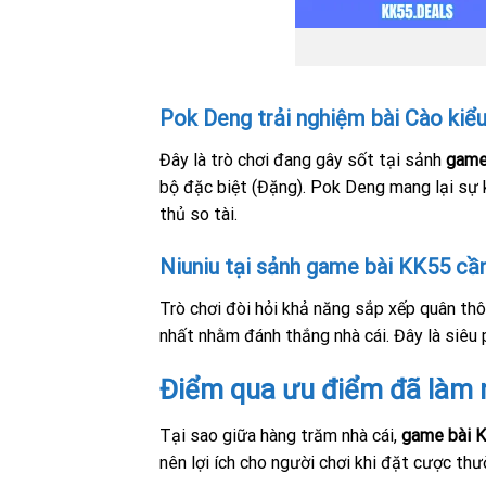
Pok Deng trải nghiệm bài Cào kiểu
Đây là trò chơi đang gây sốt tại sảnh
game
bộ đặc biệt (Đặng). Pok Deng mang lại sự k
thủ so tài.
Niuniu tại sảnh game bài KK55 cần
Trò chơi đòi hỏi khả năng sắp xếp quân th
nhất nhằm đánh thắng nhà cái. Đây là siêu 
Điểm qua ưu điểm đã làm n
Tại sao giữa hàng trăm nhà cái,
game bài 
nên lợi ích cho người chơi khi đặt cược th