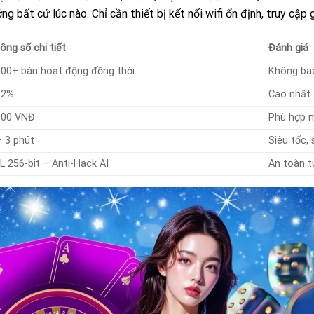
 bất cứ lúc nào. Chỉ cần thiết bị kết nối wifi ổn định, truy cập 
ông số chi tiết
Đánh giá
200+ bàn hoạt động đồng thời
Không bao
.2%
Cao nhất 
000 VNĐ
Phù hợp m
– 3 phút
Siêu tốc,
L 256-bit – Anti-Hack AI
An toàn t