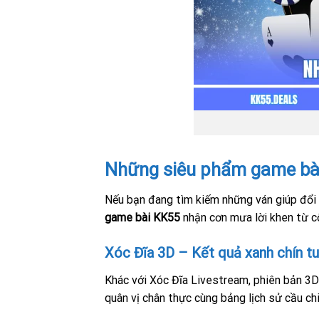
Những siêu phẩm game bài 
Nếu bạn đang tìm kiếm những ván giúp đổi 
game bài KK55
nhận cơn mưa lời khen từ c
Xóc Đĩa 3D – Kết quả xanh chín tu
Khác với Xóc Đĩa Livestream, phiên bản 3D
quân vị chân thực cùng bảng lịch sử cầu ch