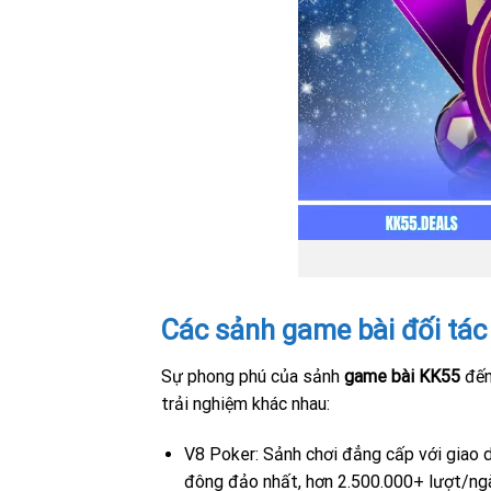
Các sảnh game bài đối tác
Sự phong phú của sảnh
game bài KK55
đến
trải nghiệm khác nhau:
V8 Poker: Sảnh chơi đẳng cấp với giao di
đông đảo nhất, hơn 2.500.000+ lượt/ng