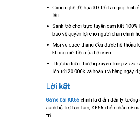
Công nghệ đồ họa 3D tối tân giúp hình ả
lâu.
Sảnh trò chơi trực tuyến cam kết 100% l
bảo vệ quyền lợi cho người chân chính h
Mọi vé cược thắng đều được hệ thống kết
không giữ tiền của hội viên.
Thương hiệu thường xuyên tung ra các c
lên tới 20.000k và hoàn trả hàng ngày đ
Lời kết
Game bài KK55
chính là điểm đến lý tưởng 
sách hỗ trợ tận tâm, KK55 chắc chắn sẽ ma
trị.