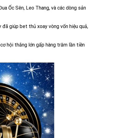
ư Đua Ốc Sên, Leo Thang, và các dòng sản
y đã giúp bet thủ xoay vòng vốn hiệu quả,
cơ hội thắng lớn gấp hàng trăm lần tiền