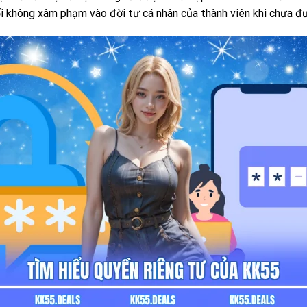
đối không xâm phạm vào đời tư cá nhân của thành viên khi chưa đ