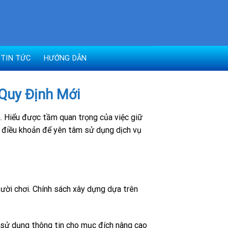
TIN TỨC
HƯỚNG DẪN
Quy Định Mới
n. Hiểu được tầm quan trọng của việc giữ
t điều khoản để yên tâm sử dụng dịch vụ
gười chơi. Chính sách xây dựng dựa trên
hỉ sử dụng thông tin cho mục đích nâng cao