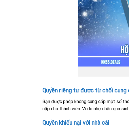
Quyền riêng tư được từ chối cung 
Bạn được phép không cung cấp một số thông
cấp cho thành viên. Ví dụ như nhận quà sin
Quyền khiếu nại với nhà cái