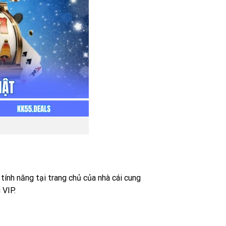
ính năng tại trang chủ của nhà cái cung
 VIP.