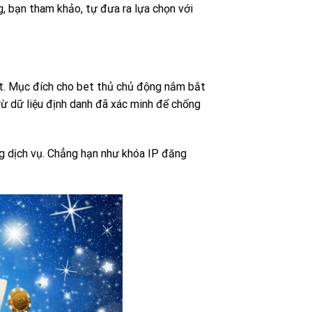
ng, bạn tham khảo, tự đưa ra lựa chọn với
ót. Mục đích cho bet thủ chủ động nắm bắt
rừ dữ liệu định danh đã xác minh để chống
ng dịch vụ. Chẳng hạn như khóa IP đăng