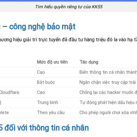
Tìm hiểu quyền riêng tư của KK55
ệu – công nghệ bảo mật
hương hiệu giải trí trực tuyến đã đầu tư hàng triệu đô la vào hạ 
Mức độ ưu tiên
Tác dụng
Cao
Biến thông tin cá nhân thàn
Bắt buộc
Ngăn chặn việc truy cập trái 
loudflare
Cao
Chống lại các hacker muốn đ
)
Trung bình
Tự động phát hiện dấu hiệu rò
elete
Theo yêu cầu
Cho phép người chơi xóa vĩnh
5 đối với thông tin cá nhân