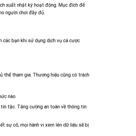
ích xuất nhật ký hoạt động. Mục đích để
cho người chơi đầy đủ.
ên các bạn khi sử dụng dịch vụ cá cược
hủ thể tham gia. Thương hiệu cũng có trách
thức nào.
 tin tặc. Tăng cường an toàn về thông tin
t sự cố, mọi hành vi xem lén dữ liệu sẽ bị