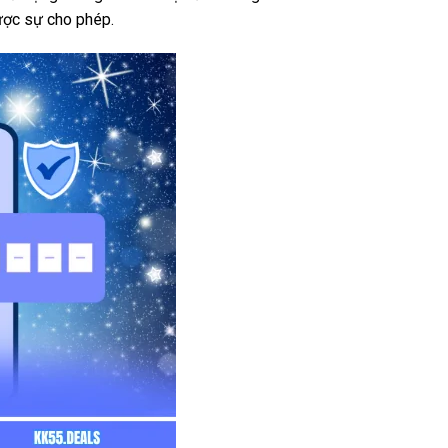
ược sự cho phép.