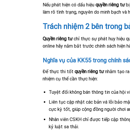
Nếu phát hiện có dấu hiệu
quyền riêng tư
bị
làm rõ tình trạng, nguyên do minh bạch và h
Trách nhiệm 2 bên trong bả
Quyền riêng tư
chỉ thực sự phát huy hiệu qu
online hãy nắm bắt trước chính sách hiện h
Nghĩa vụ của KK55 trong chính sá
Để thực thi tốt
quyền riêng tư
nhằm tạo ra 
nhiệm cụ thể cần thực hiện:
Tuyệt đối không bán thông tin của hội v
Liên tục cập nhật các bản vá lỗi bảo mật
cực kỳ tốt, giúp cộng đồng người chơi a
Nhân viên CSKH chỉ được tiếp cập thông 
kỷ luật sa thải.