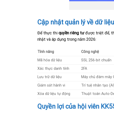
Cập nhật quản lý về dữ li
Để thực thi
quyền riêng tư
được triệt để, t
nhật và áp dụng trong năm 2026:
Tính năng
Công nghệ
Mã hóa dữ liệu
SSL 256-bit chuẩn
Xác thực danh tính
2FA
Lưu trữ dữ liệu
Máy chủ đám mây C
Giám sát hành vi
Trí tuệ nhân tạo (AI
Xóa dữ liệu tự động
Thuật toán Auto-D
Quyền lợi của hội viên KK5