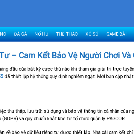
INO
ĐÁ GÀ
NỔ HŨ
THỂ THAO
XỔ SỐ
GAME BÀI
 Tư – Cam Kết Bảo Vệ Người Chơi Và 
àng đầu của bất kỳ cược thủ nào khi tham gia giải trí trực tuyế
55
đã thiết lập hệ thống quy định nghiêm ngặt. Mời bạn cập nhậ
iệc thu thập, lưu trữ, sử dụng và bảo vệ thông tin cá nhân của n
cầu (GDPR) và quy chuẩn khắt khe từ tổ chức quản lý PAGCOR.
uận về bảo vệ dữ liệu riêng tư được thiết lập. Nhà cái cam kết c