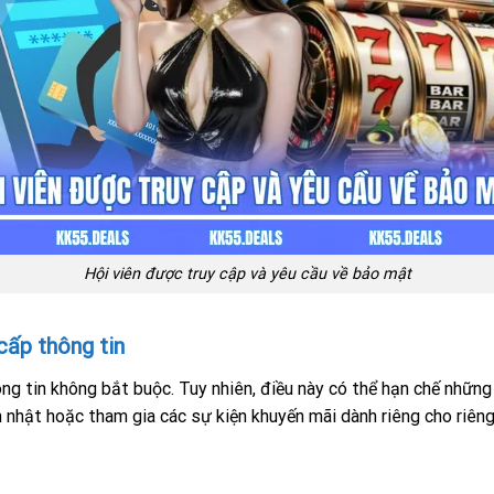
Hội viên được truy cập và yêu cầu về bảo mật
cấp thông tin
 tin không bắt buộc. Tuy nhiên, điều này có thể hạn chế những t
h nhật hoặc tham gia các sự kiện khuyến mãi dành riêng cho riêng