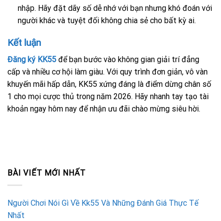
nhập. Hãy đặt dãy số dễ nhớ với bạn nhưng khó đoán với
người khác và tuyệt đối không chia sẻ cho bất kỳ ai.
Kết luận
Đăng ký KK55
để bạn bước vào không gian giải trí đẳng
cấp và nhiều cơ hội làm giàu. Với quy trình đơn giản, vô vàn
khuyến mãi hấp dẫn, KK55 xứng đáng là điểm dừng chân số
1 cho mọi cược thủ trong năm 2026. Hãy nhanh tay tạo tài
khoản ngay hôm nay để nhận ưu đãi chào mừng siêu hời.
BÀI VIẾT MỚI NHẤT
Người Chơi Nói Gì Về Kk55 Và Những Đánh Giá Thực Tế
Nhất