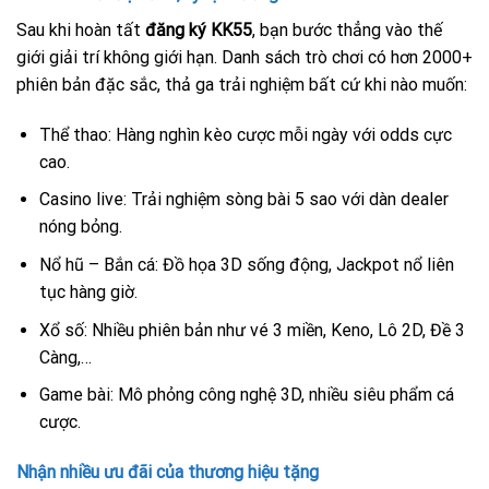
Sau khi hoàn tất
đăng ký KK55
, bạn bước thẳng vào thế
giới giải trí không giới hạn. Danh sách trò chơi có hơn 2000+
phiên bản đặc sắc, thả ga trải nghiệm bất cứ khi nào muốn:
Thể thao: Hàng nghìn kèo cược mỗi ngày với odds cực
cao.
Casino live: Trải nghiệm sòng bài 5 sao với dàn dealer
nóng bỏng.
Nổ hũ – Bắn cá: Đồ họa 3D sống động, Jackpot nổ liên
tục hàng giờ.
Xổ số: Nhiều phiên bản như vé 3 miền, Keno, Lô 2D, Đề 3
Càng,…
Game bài: Mô phỏng công nghệ 3D, nhiều siêu phẩm cá
cược.
Nhận nhiều ưu đãi của thương hiệu tặng