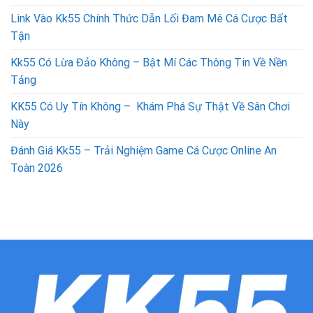
Link Vào Kk55 Chính Thức Dẫn Lối Đam Mê Cá Cược Bất
Tận
Kk55 Có Lừa Đảo Không – Bật Mí Các Thông Tin Về Nền
Tảng
KK55 Có Uy Tín Không – Khám Phá Sự Thật Về Sân Chơi
Này
Đánh Giá Kk55 – Trải Nghiệm Game Cá Cược Online An
Toàn 2026