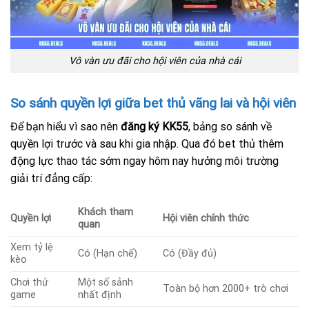
Vô vàn ưu đãi cho hội viên của nhà cái
So sánh quyền lợi giữa bet thủ vãng lai và hội viên
Để bạn hiểu vì sao nên
đăng ký KK55
, bảng so sánh về
quyền lợi trước và sau khi gia nhập. Qua đó bet thủ thêm
động lực thao tác sớm ngay hôm nay hưởng môi trường
giải trí đẳng cấp:
Khách tham
Quyền lợi
Hội viên chính thức
quan
Xem tỷ lệ
Có (Hạn chế)
Có (Đầy đủ)
kèo
Chơi thử
Một số sảnh
Toàn bộ hơn 2000+ trò chơi
game
nhất định