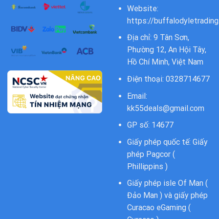
Website:
https://buffalodyletradin
Địa chỉ: 9 Tân Sơn,
Phường 12, An Hội Tây,
Hồ Chí Minh, Việt Nam
Điện thoại: 0328714677
Email:
kk55deals@gmail.com
GP số:
14677
Giấy phép quốc tế: Giấy
phép Pagcor (
Phillippins )
Giấy phép isle Of Man (
Đảo Man ) và giấy phép
Curacao eGaming (