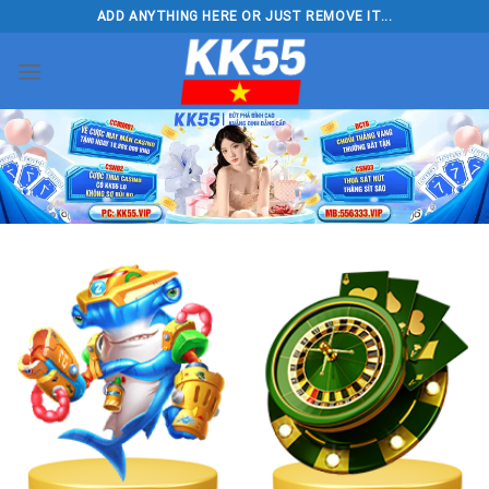
Skip
ADD ANYTHING HERE OR JUST REMOVE IT...
to
content