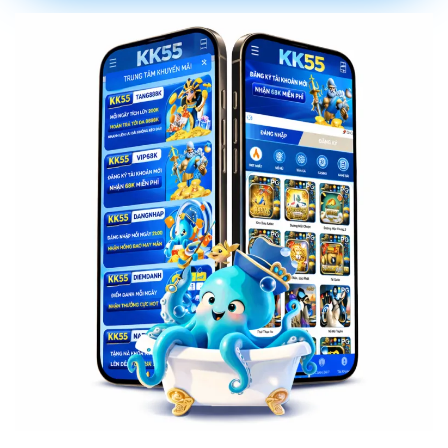
Nhà cái xóa bỏ định kiến về ngành cá cược trực
tuyến bằng cách xây dựng hệ thống thanh toán tự
động. Đồng thời chúng tôi cũng xếp top đầu trong
tỷ lệ hoàn trả cao nổi bật trên thị trường châu Á,
thông tin chi tiết:
Hạng mục
Thông tin
Năm thành lập
2022
Trụ sở chính
Quốc gia Philippines
Lĩnh vực hoạt
Trò chơi trực tuyến với hơn 2000+
động
phiên bản
Số lượng thành
Tính tới tháng 4/2026 đạt khoảng
viên
10.500.000+ người
Tỷ lệ ID đang
94%
hoạt động
Lượt tải ứng
5.700.000+
dụng