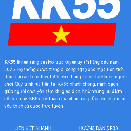
PAGCOR (Philippines): Đây là giấy phép được
cấp bởi Cục Quản lý Giải trí và Trò chơi
Philippines. Sự bảo hộ đảm bảo hoạt động cá
cược đều hợp pháp và tuân thủ quy chuẩn
nghiêm ngặt về quyền lợi người chơi.
Isle of Man Gambling Supervision
Commission: Đáp ứng các tiêu chuẩn khắt khe
từ đảo quốc Man. Chứng chỉ này bảo chứng nhà
KK55
là nền tảng casino trực tuyến uy tín hàng đầu năm
cái thanh toán minh bạch và tỷ lệ trả thưởng
2025. Hệ thống được trang bị công nghệ bảo mật tiên tiến,
cao.
đảm bảo an toàn tuyệt đối cho thông tin và tài khoản người
chơi. Quy trình rút tiền tại KK55 nhanh chóng, minh bạch,
Curacao eGaming: Chứng nhận đăng ký doanh
giúp người chơi yên tâm khi giao dịch. Nhờ những ưu điểm
nghiệp và vận hành trò chơi quốc tế. Giúp đơn vị
nổi bật này, KK55 trở thành lựa chọn hàng đầu cho những ai
mở rộng quy mô phục vụ hội viên trên toàn cầu
yêu thích cá cược trực tuyến.
hợp pháp.
Lịch sử hình thành và các cột mốc vận hành chi
LIÊN KẾT NHANH
HƯỚNG DẪN DR88
tiết