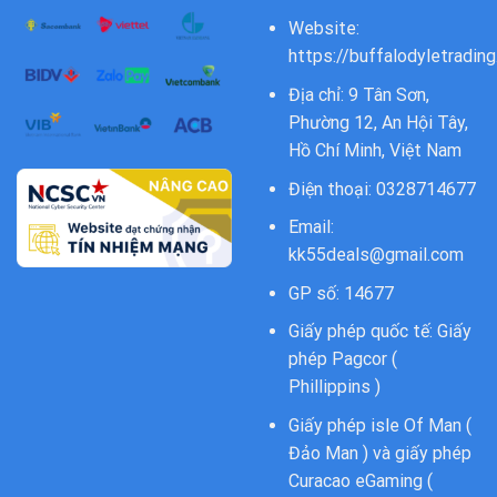
Ứng dụng trí tuệ nhân tạo để gợi ý
Công
Website:
kèo cược và bảo mật 3 lớp. Doanh
2025
nghệ
https://buffalodyletradin
thu tăng trưởng 150% so với năm
AI
2024.
Địa chỉ: 9 Tân Sơn,
Thống
Trở thành nhà cái trong top 3 thương
Phường 12, An Hội Tây,
lĩnh
hiệu uy tín nhất Châu Á. Ra mắt sảnh
2026
Hồ Chí Minh, Việt Nam
thị
cá cược thực tế ảo (VR Casino), tăng
trường
cường mở rộng hệ sinh thái trò chơi.
Điện thoại: 0328714677
Vì sao KK55 trở thành lựa chọn của cược
Email:
thủ năm 2026?
kk55deals@gmail.com
Sự cạnh tranh trong ngành cá cược là rất khốc liệt
GP số:
14677
nhưng thương hiệu vẫn duy trì được sức hút nhờ
Giấy phép quốc tế: Giấy
những điểm mạnh vượt trội. Tân thủ tham khảo để
phép Pagcor (
sớm có lựa chọn tham gia sớm:
Phillippins )
Tốc độ thanh khoản của điểm cược luôn dẫn đầu
Giấy phép isle Of Man (
thị trường
Đảo Man ) và giấy phép
Curacao eGaming (
Một trong những nỗi lo lớn nhất của người chơi là