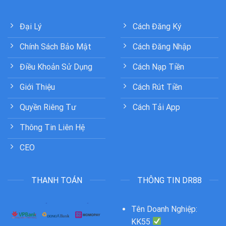
Khác với nhà cái lâu đời,
KK55
chọn cách tiếp cận
thị trường bằng công nghệ mới. Dưới đây là bảng
Đại Lý
Cách Đăng Ký
lộ trình phát triển chi tiết của thương hiệu từ khi
Chính Sách Bảo Mật
Cách Đăng Nhập
ra mắt cho đến nay:
Điều Khoản Sử Dụng
Cách Nạp Tiền
Giai
Năm
Hoạt động trong tiến trình
đoạn
Giới Thiệu
Cách Rút Tiền
Chính thức ra mắt thị trường, nhận
Quyền Riêng Tư
Cách Tải App
Khởi
giấy phép hoạt động cá cược từ tổ
2022
động
chức PAGCOR. Đạt mốc 1000.000+
Thông Tin Liên Hệ
thành viên trong 6 tháng đầu.
Số
CEO
Ra mắt ứng dụng 2.0 tích hợp FaceID.
hóa –
2023
Ký kết hợp tác với 15+ sảnh casino
Bứt
quốc tế như Evolution, SE,…
phá
THANH TOÁN
THÔNG TIN DR88
Mở
Cán mốc 5000.000+ hội viên. Tài trợ
rộng
cho các giải đấu bóng đá khu vực
2024
quy
được đánh giá cao. Hệ thống nạp rút
Tên Doanh Nghiệp:
mô
tự động đạt tốc độ < 60 giây.
KK55